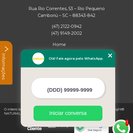
Rua Rio Correntes, 53 – Rio Pequeno
Camboriú – SC – 88343-842
(47) 2122-0942
(47) 9149-2002
Home
Empresa
Informações
Missão
Olá! Fale agora pelo WhatsApp.
Serviços
Contato
Mapa do site
Mais Serviços
O inteiro teor deste site está sujeito à proteção de direitos autorais. Copyright©
Iniciar conversa
NATURAL GAS (Lei 9610 de 19/02/1998)
1