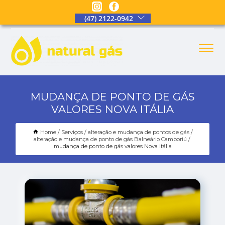
(47) 2122-0942
MUDANÇA DE PONTO DE GÁS
VALORES NOVA ITÁLIA
Home
Serviços
alteração e mudança de pontos de gás
alteração e mudança de ponto de gás Balneário Camboriú
mudança de ponto de gás valores Nova Itália