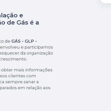
alação e
o de Gás é a
to de
GÁS - GLP -
senvolveu e participamos
esquecer da organização
 crescimento.
a obter mais informações
ssos clientes com
ca sempre sanar a
mparados em relação aos