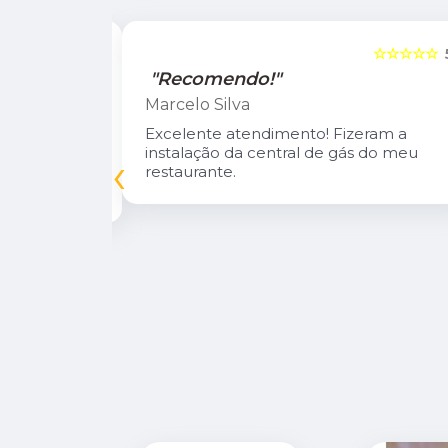
☆☆☆☆☆
5
☆☆☆☆☆
"Recomendo!"
Marcelo Silva
n Diego e
Excelente atendimento! Fizeram a
oso.
instalação da central de gás do meu
‹
inuarei como
restaurante.