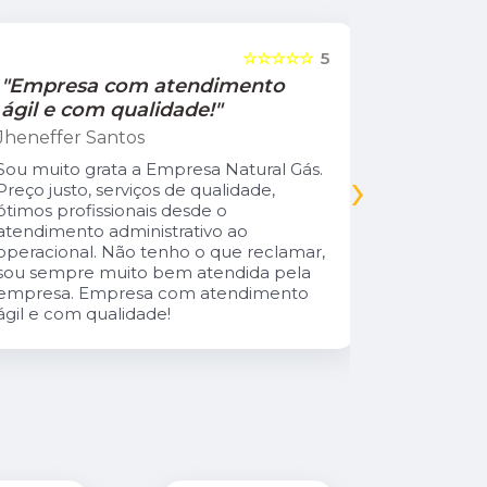
☆☆☆☆☆
5
"Empresa com atendimento
"Recom
ágil e com qualidade!"
Jamile Jul
Jheneffer Santos
Fui atendi
nunca vi 
Sou muito grata a Empresa Natural Gás.
›
Parabéns 
Preço justo, serviços de qualidade,
cliente da
ótimos profissionais desde o
atendimento administrativo ao
operacional. Não tenho o que reclamar,
sou sempre muito bem atendida pela
empresa. Empresa com atendimento
ágil e com qualidade!