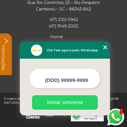
Rua Rio Correntes, 53 – Rio Pequeno
Camboriú – SC – 88343-842
(47) 2122-0942
(47) 9149-2002
Home
Empresa
Informações
Missão
Olá! Fale agora pelo WhatsApp.
Serviços
Contato
Mapa do site
Mais Serviços
O inteiro teor deste site está sujeito à proteção de direitos autorais. Copyright©
Iniciar conversa
NATURAL GAS (Lei 9610 de 19/02/1998)
1