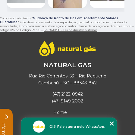
O conteúdo do texto "
Mudança de Ponto de Gás em Apartamento Valores
Guaratuba
" é de direito reservado. Sua reprodução, parcial ou total, mesmo citando
nossos links, é proibida sem a autorização do autor. Crime de violação de direito autoral –
artigo 184 do Código Penal –
Lei 9610/98 - Lei de direitos autorais
.
NATURAL GAS
Rua Rio Correntes, 53 – Rio Pequeno
Camboriú – SC – 88343-842
(47) 2122-0942
(47) 9149-2002
Home
Empresa
Informações
Missão
Olá! Fale agora pelo WhatsApp.
Serviços