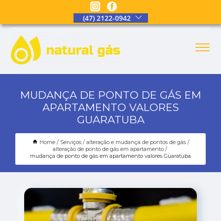
(47) 2122-0942
MUDANÇA DE PONTO DE GÁS EM
APARTAMENTO VALORES
GUARATUBA
Home
Serviços
alteração e mudança de pontos de gás
alteração de ponto de gás em apartamento
mudança de ponto de gás em apartamento valores Guaratuba