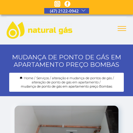
(47) 2122-0942
MUDANÇA DE PONTO DE GÁS EM
APARTAMENTO PREÇO BOMBAS
Home
Serviços
alteração e mudança de pontos de gás
alteração de ponto de gás em apartamento
mudança de ponto de gás em apartamento preço Bombas