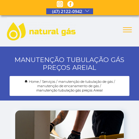
(47) 2122-0942
MANUTENÇÃO TUBULAÇÃO GÁS
PREÇOS AREIAL
Home
Serviços
manutenção de tubulação de gás
manutenção de encanamento de gás
manutenção tubulação gás preços Areial