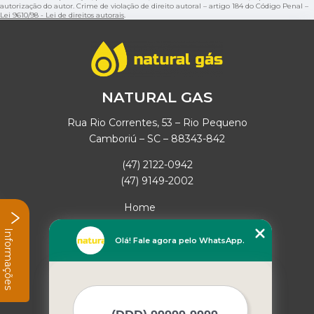
autorização do autor. Crime de violação de direito autoral – artigo 184 do Código Penal –
Lei 9610/98 - Lei de direitos autorais
.
NATURAL GAS
Rua Rio Correntes, 53 – Rio Pequeno
Camboriú – SC – 88343-842
(47) 2122-0942
(47) 9149-2002
Home
Empresa
Informações
Missão
Olá! Fale agora pelo WhatsApp.
Serviços
Contato
Mapa do site
Mais Serviços