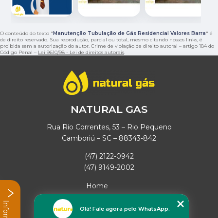
O conteúdo do texto "
Manutenção Tubulação de Gás Residencial Valores Barra
" é
de direito reservado. Sua reprodução, parcial ou total, mesmo citando nossos links, é
proibida sem a autorização do autor. Crime de violação de direito autoral – artigo 184 do
Código Penal –
Lei 9610/98 - Lei de direitos autorais
.
NATURAL GAS
Rua Rio Correntes, 53 – Rio Pequeno
Camboriú – SC – 88343-842
(47) 2122-0942
(47) 9149-2002
Home
Empresa
Missão
Olá! Fale agora pelo WhatsApp.