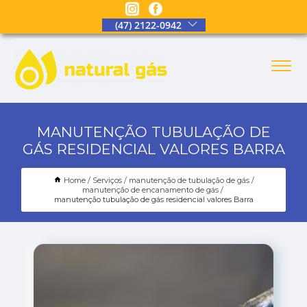
(47) 2122-0942
MANUTENÇÃO TUBULAÇÃO DE
GÁS RESIDENCIAL VALORES BARRA
Home
Serviços
manutenção de tubulação de gás
manutenção de encanamento de gás
manutenção tubulação de gás residencial valores Barra