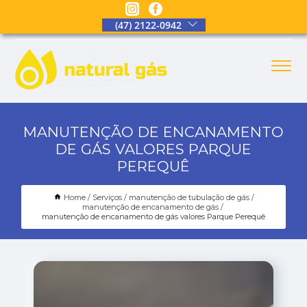
(47) 2122-0942
MANUTENÇÃO DE ENCANAMENTO
DE GÁS VALORES PARQUE
PEREQUÊ
Home
Serviços
manutenção de tubulação de gás
manutenção de encanamento de gás
manutenção de encanamento de gás valores Parque Perequê