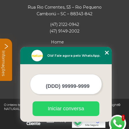
Rua Rio Correntes, 53 – Rio Pequeno
Camboriú – SC – 88343-842
(47) 2122-0942
(47) 9149-2002
Home
Empresa
Informações
Missão
Olá! Fale agora pelo WhatsApp.
Serviços
Contato
Mapa do site
Mais Serviços
O inteiro teor deste site está sujeito à proteção de direitos autorais. Copyright©
Iniciar conversa
NATURAL GAS (Lei 9610 de 19/02/1998)
1