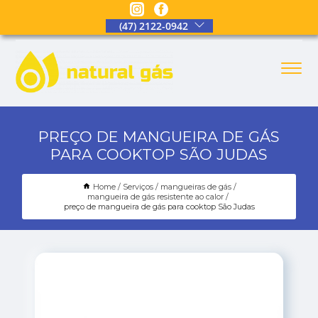
(47) 2122-0942
PREÇO DE MANGUEIRA DE GÁS
PARA COOKTOP SÃO JUDAS
Home
Serviços
mangueiras de gás
mangueira de gás resistente ao calor
preço de mangueira de gás para cooktop São Judas