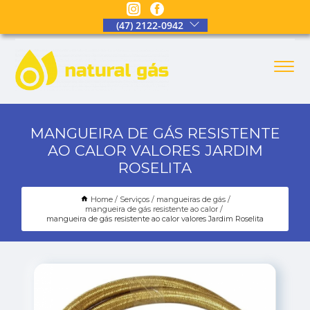
(47) 2122-0942
MANGUEIRA DE GÁS RESISTENTE
AO CALOR VALORES JARDIM
ROSELITA
Home
Serviços
mangueiras de gás
mangueira de gás resistente ao calor
mangueira de gás resistente ao calor valores Jardim Roselita