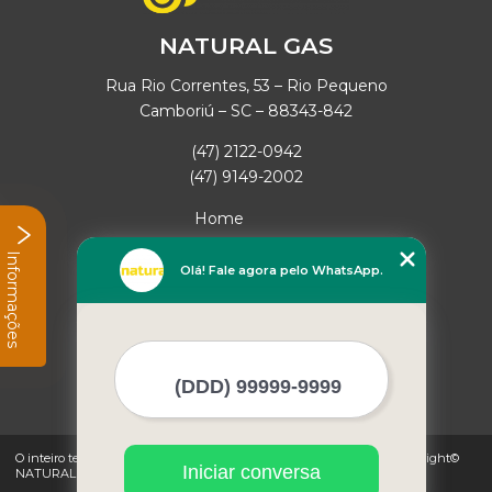
NATURAL GAS
Rua Rio Correntes, 53 – Rio Pequeno
Camboriú – SC – 88343-842
(47) 2122-0942
(47) 9149-2002
Home
Empresa
Informações
Missão
Olá! Fale agora pelo WhatsApp.
Serviços
Contato
Mapa do site
Mais Serviços
O inteiro teor deste site está sujeito à proteção de direitos autorais. Copyright©
Iniciar conversa
NATURAL GAS (Lei 9610 de 19/02/1998)