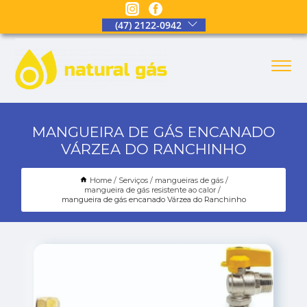
(47) 2122-0942
MANGUEIRA DE GÁS ENCANADO
VÁRZEA DO RANCHINHO
Home
Serviços
mangueiras de gás
mangueira de gás resistente ao calor
mangueira de gás encanado Várzea do Ranchinho