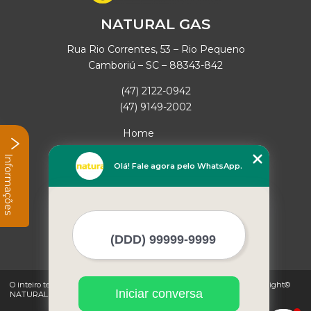
NATURAL GAS
Rua Rio Correntes, 53 – Rio Pequeno
Camboriú – SC – 88343-842
(47) 2122-0942
(47) 9149-2002
Home
Empresa
Informações
Missão
Olá! Fale agora pelo WhatsApp.
Serviços
Contato
Mapa do site
Mais Serviços
O inteiro teor deste site está sujeito à proteção de direitos autorais. Copyright©
Iniciar conversa
NATURAL GAS (Lei 9610 de 19/02/1998)