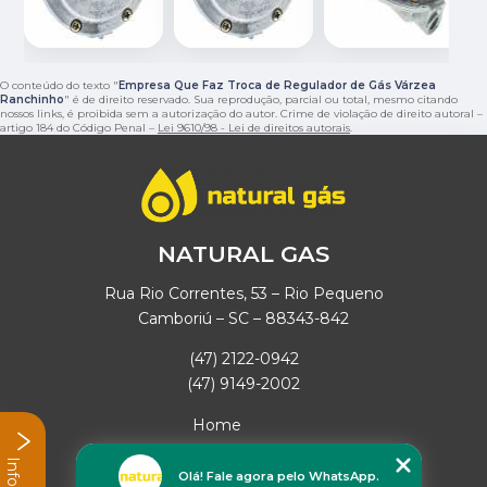
O conteúdo do texto "
Empresa Que Faz Troca de Regulador de Gás Várzea
Ranchinho
" é de direito reservado. Sua reprodução, parcial ou total, mesmo citando
nossos links, é proibida sem a autorização do autor. Crime de violação de direito autoral –
artigo 184 do Código Penal –
Lei 9610/98 - Lei de direitos autorais
.
NATURAL GAS
Rua Rio Correntes, 53 – Rio Pequeno
Camboriú – SC – 88343-842
(47) 2122-0942
(47) 9149-2002
Home
Empresa
Missão
Olá! Fale agora pelo WhatsApp.