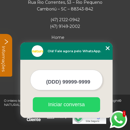
Rua Rio Correntes, 53 – Rio Pequeno
Camboriú – SC – 88343-842
(47) 2122-0942
(47) 9149-2002
Home
Empresa
Informações
Missão
Olá! Fale agora pelo WhatsApp.
Serviços
Contato
Mapa do site
Mais Serviços
O inteiro teor deste site está sujeito à proteção de direitos autorais. Copyright©
Iniciar conversa
NATURAL GAS (Lei 9610 de 19/02/1998)
1