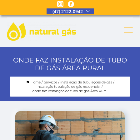
(47) 2122-0942
ONDE FAZ INSTALAÇÃO DE TUBO
DE GÁS ÁREA RURAL
Home
Serviços
instalação de tubulações de gás
instalação tubulação de gás residencial
onde faz instalação de tubo de gás Área Rural