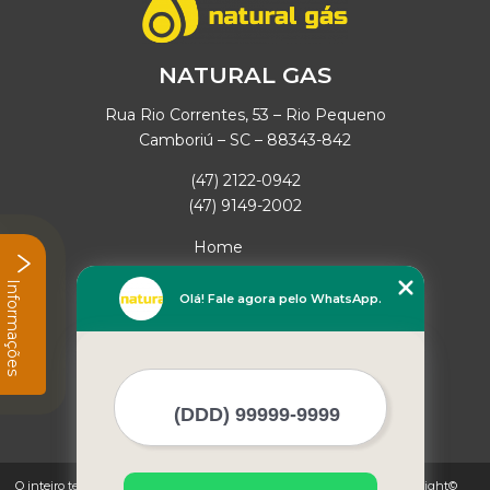
NATURAL GAS
Rua Rio Correntes, 53 – Rio Pequeno
Camboriú – SC – 88343-842
(47) 2122-0942
(47) 9149-2002
Home
Empresa
Informações
Missão
Olá! Fale agora pelo WhatsApp.
Serviços
Contato
Mapa do site
Mais Serviços
O inteiro teor deste site está sujeito à proteção de direitos autorais. Copyright©