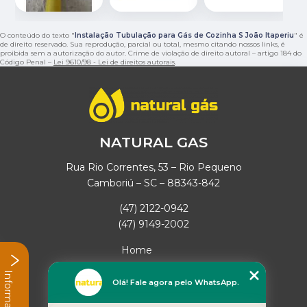
O conteúdo do texto "
Instalação Tubulação para Gás de Cozinha S João Itaperiu
" é
de direito reservado. Sua reprodução, parcial ou total, mesmo citando nossos links, é
proibida sem a autorização do autor. Crime de violação de direito autoral – artigo 184 do
Código Penal –
Lei 9610/98 - Lei de direitos autorais
.
NATURAL GAS
Rua Rio Correntes, 53 – Rio Pequeno
Camboriú – SC – 88343-842
(47) 2122-0942
(47) 9149-2002
Home
Empresa
Informações
Missão
Olá! Fale agora pelo WhatsApp.
Serviços