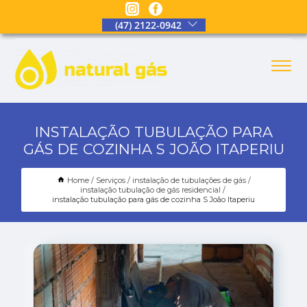
(47) 2122-0942
INSTALAÇÃO TUBULAÇÃO PARA
GÁS DE COZINHA S JOÃO ITAPERIU
Home
Serviços
instalação de tubulações de gás
instalação tubulação de gás residencial
instalação tubulação para gás de cozinha S João Itaperiu