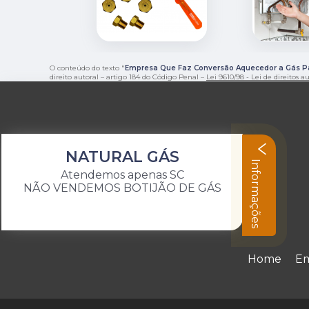
O conteúdo do texto "
Empresa Que Faz Conversão Aquecedor a Gás P
direito autoral – artigo 184 do Código Penal –
Lei 9610/98 - Lei de direitos a
NATURAL GÁS
Informações
Atendemos apenas SC
NÃO VENDEMOS BOTIJÃO DE GÁS
Home
E