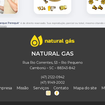
arque Perequê
" é de direito reservado. Sua reprodução, parcial ou total, mesmo citando 
utorais
.
NATURAL GAS
Rua Rio Correntes, 53 – Rio Pequeno
Camboriú – SC – 88343-842
(47) 2122-0942
(47) 9149-2002
mpresa
Missão
Serviços
Contato
Mapa do site
M