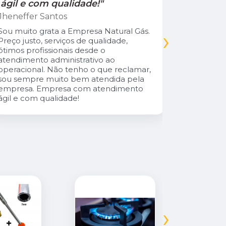
ágil e com qualidade!"
Jamile Jul
Jheneffer Santos
Fui atendi
nunca vi 
Sou muito grata a Empresa Natural Gás.
›
Parabéns 
Preço justo, serviços de qualidade,
cliente da
ótimos profissionais desde o
atendimento administrativo ao
operacional. Não tenho o que reclamar,
sou sempre muito bem atendida pela
empresa. Empresa com atendimento
ágil e com qualidade!
›