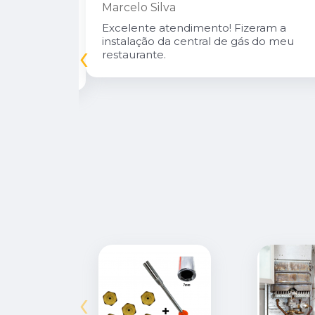
Marcelo Silva
n Diego e
Excelente atendimento! Fizeram a
oso.
instalação da central de gás do meu
‹
inuarei como
restaurante.
‹