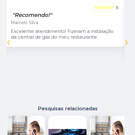
5
☆☆☆☆☆
5
"Recomendo."
Vivian Foll
Assistente que veio até a residência muito
‹
›
educado e prestativo, achou com rapidez
onde estava ocorrendo o vazamento e já
corrigiu o problema.
Pesquisas relacionadas