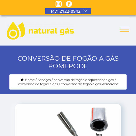
(47) 2122-0942
CONVERSÃO DE FOGÃO A GÁS
POMERODE
Home
Serviços
conversão de fogão e aquecedor a gás
conversão de fogão a gás
conversão de fogão a gás Pomerode