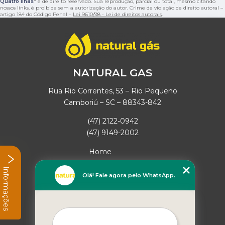
Quatro Ilhas
" é de direito reservado. Sua reprodução, parcial ou total, mesmo citando
nossos links, é proibida sem a autorização do autor. Crime de violação de direito autoral –
artigo 184 do Código Penal –
Lei 9610/98 - Lei de direitos autorais
.
NATURAL GAS
Rua Rio Correntes, 53 – Rio Pequeno
Camboriú – SC – 88343-842
(47) 2122-0942
(47) 9149-2002
Home
Empresa
Informações
Missão
Olá! Fale agora pelo WhatsApp.
Serviços
Contato
Mapa do site
Mais Serviços