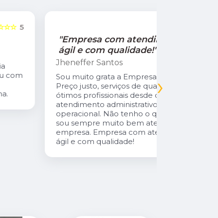
☆☆☆☆☆
5
"Empresa com atendimento
"Recom
ágil e com qualidade!"
Jamile Jul
Jheneffer Santos
Fui atendi
nunca vi 
Sou muito grata a Empresa Natural Gás.
›
Parabéns 
Preço justo, serviços de qualidade,
cliente da
ótimos profissionais desde o
atendimento administrativo ao
operacional. Não tenho o que reclamar,
sou sempre muito bem atendida pela
empresa. Empresa com atendimento
ágil e com qualidade!