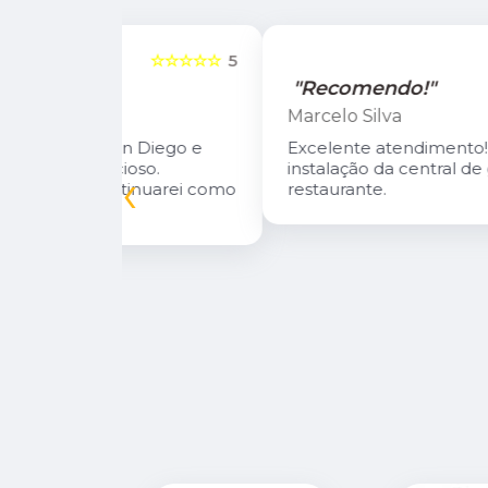
☆☆☆☆☆
5
☆☆☆☆☆
"Recomendo!"
Marcelo Silva
n Diego e
Excelente atendimento! Fizeram a
oso.
instalação da central de gás do meu
‹
inuarei como
restaurante.