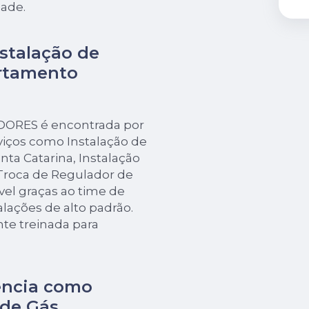
dade.
stalação de
rtamento
EDORES é encontrada por
iços como Instalação de
ta Catarina, Instalação
 Troca de Regulador de
ível graças ao time de
talações de alto padrão.
e treinada para
ência como
 de Gás
.