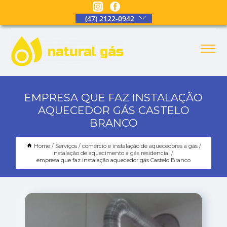
(47) 2122-0942
EMPRESA QUE FAZ INSTALAÇÃO
AQUECEDOR GÁS CASTELO
BRANCO
Home
Serviços
comércio e instalação de aquecedores a gás
instalação de aquecimento a gás residencial
empresa que faz instalação aquecedor gás Castelo Branco