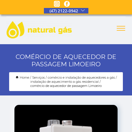
(47) 2122-0942
COMÉRCIO DE AQUECEDOR DE
PASSAGEM LIMOEIRO
Home
Serviços
comércio e instalação de aquecedores a gás
instalação de aquecimento a gás residencial
comércio de aquecedor de passagem Limoeiro