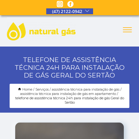
(47) 2122-0942
TELEFONE DE ASSISTÊNCIA
TÉCNICA 24H PARA INSTALAÇÃO
DE GÁS GERAL DO SERTÃO
Home
Serviços
assistência técnica para instalação de gás
assistência técnica para instalação de gás em apartamento
telefone de assistência técnica 24h para instalação de gás Geral do
Sertão