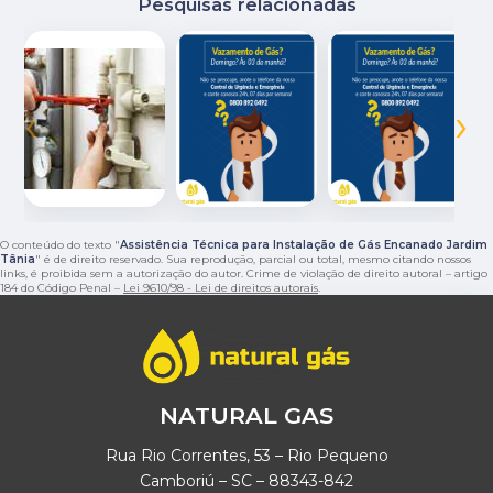
Pesquisas relacionadas
‹
›
O conteúdo do texto "
Assistência Técnica para Instalação de Gás Encanado Jardim
Tânia
" é de direito reservado. Sua reprodução, parcial ou total, mesmo citando nossos
links, é proibida sem a autorização do autor. Crime de violação de direito autoral – artigo
184 do Código Penal –
Lei 9610/98 - Lei de direitos autorais
.
NATURAL GAS
Rua Rio Correntes, 53 – Rio Pequeno
Camboriú – SC – 88343-842