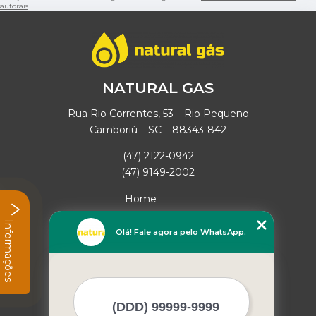
autorais
.
NATURAL GAS
Rua Rio Correntes, 53 – Rio Pequeno
Camboriú – SC – 88343-842
(47) 2122-0942
(47) 9149-2002
Home
Empresa
Informações
Missão
Olá! Fale agora pelo WhatsApp.
Serviços
Contato
Mapa do site
Mais Serviços