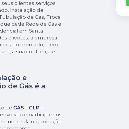
seus clientes serviços
do, Instalação de
ubulação de Gás, Troca
nqueidade Rede de Gás e
idencial em Santa
dos clientes, a empresa
ionais do mercado, e em
sim, a sua confiança e
alação e
o de Gás é a
to de
GÁS - GLP -
senvolveu e participamos
esquecer da organização
 crescimento.