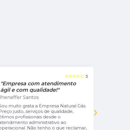
☆☆☆☆☆
5
"Empresa com atendimento
"Recom
ágil e com qualidade!"
Jamile Jul
Jheneffer Santos
Fui atendi
nunca vi 
Sou muito grata a Empresa Natural Gás.
›
Parabéns 
Preço justo, serviços de qualidade,
cliente da
ótimos profissionais desde o
atendimento administrativo ao
operacional. Não tenho o que reclamar,