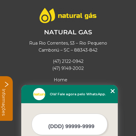
NATURAL GAS
Rua Rio Correntes, 53 – Rio Pequeno
Camboriú – SC – 88343-842
(47) 2122-0942
(47) 9149-2002
Home
Empresa
Informações
Missão
Olá! Fale agora pelo WhatsApp.
Serviços
Contato
Mapa do site
Mais Serviços