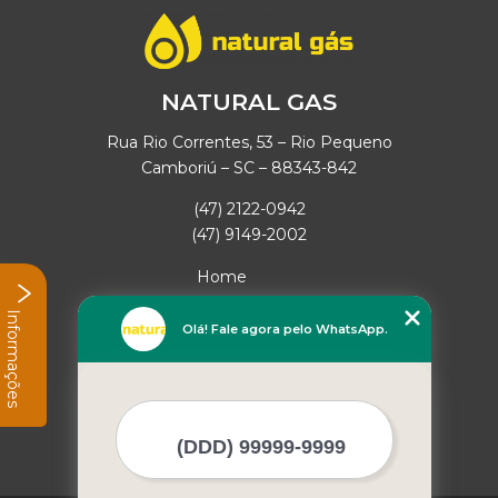
NATURAL GAS
Rua Rio Correntes, 53 – Rio Pequeno
Camboriú – SC – 88343-842
(47) 2122-0942
(47) 9149-2002
Home
Empresa
Informações
Missão
Olá! Fale agora pelo WhatsApp.
Serviços
Contato
Mapa do site
Mais Serviços