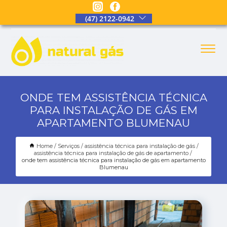
(47) 2122-0942
ONDE TEM ASSISTÊNCIA TÉCNICA
PARA INSTALAÇÃO DE GÁS EM
APARTAMENTO BLUMENAU
Home
Serviços
assistência técnica para instalação de gás
assistência técnica para instalação de gás de apartamento
onde tem assistência técnica para instalação de gás em apartamento
Blumenau