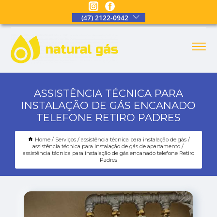
(47) 2122-0942
ASSISTÊNCIA TÉCNICA PARA
INSTALAÇÃO DE GÁS ENCANADO
TELEFONE RETIRO PADRES
Home
Serviços
assistência técnica para instalação de gás
assistência técnica para instalação de gás de apartamento
assistência técnica para instalação de gás encanado telefone Retiro
Padres