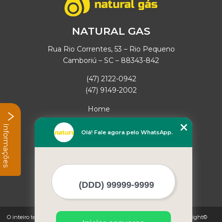
NATURAL GAS
Rua Rio Correntes, 53 – Rio Pequeno
Camboriú – SC – 88343-842
(47) 2122-0942
(47) 9149-2002
Home
Empresa
Informações
Missão
Olá! Fale agora pelo WhatsApp.
Serviços
Contato
Mapa do site
Mais Serviços
O inteiro teor deste site está sujeito à proteção de direitos autorais. Copyright©