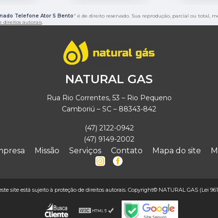
anado Telefone Ator S Bento
" é de direito reservado. Sua reprodução, parcial ou total,
e direitos autorais
.
NATURAL GAS
Rua Rio Correntes, 53 – Rio Pequeno
Camboriú – SC – 88343-842
(47) 2122-0942
(47) 9149-2002
mpresa
Missão
Serviços
Contato
Mapa do site
M
deste site está sujeito à proteção de direitos autorais. Copyright© NATURAL GAS (Lei 961