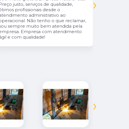
›
Parabéns 
Preço justo, serviços de qualidade,
cliente da
ótimos profissionais desde o
atendimento administrativo ao
operacional. Não tenho o que reclamar,
sou sempre muito bem atendida pela
empresa. Empresa com atendimento
ágil e com qualidade!
›