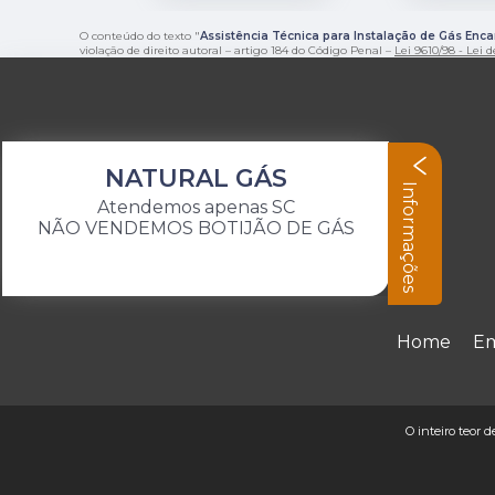
O conteúdo do texto "
Assistência Técnica para Instalação de Gás Enc
violação de direito autoral – artigo 184 do Código Penal –
Lei 9610/98 - Lei d
NATURAL GÁS
Informações
Atendemos apenas SC
NÃO VENDEMOS BOTIJÃO DE GÁS
Home
E
O inteiro teor 