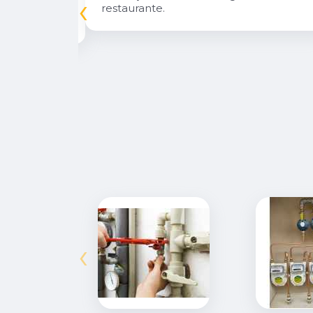
‹
inuarei como
restaurante.
‹