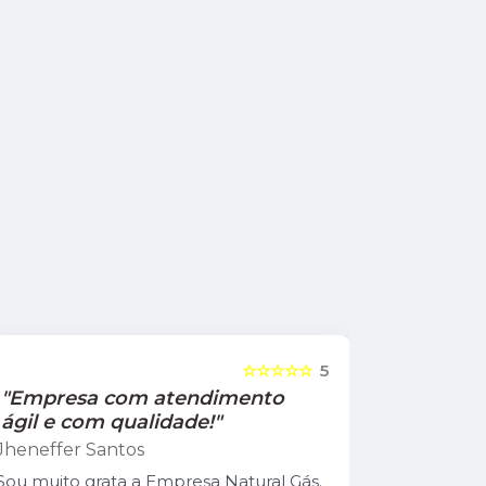
☆☆☆☆☆
5
"Empresa com atendimento
"Recom
ágil e com qualidade!"
Jamile Jul
Jheneffer Santos
Fui atendi
nunca vi 
Sou muito grata a Empresa Natural Gás.