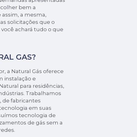
 demandas apresentadas
escolher bem a
 assim, a mesma,
s solicitações que o
i, você achará tudo o que
URAL GAS?
r, a Natural Gás oferece
 instalação e
atural para residências,
indústrias. Trabalhamos
 de fabricantes
 tecnologia em suas
ssuímos tecnologia de
vazamentos de gás sem a
redes.