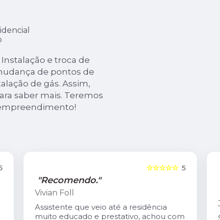
idencial
o
nstalação e troca de
 mudança de pontos de
talação de gás. Assim,
para saber mais. Teremos
u empreendimento!
5
☆☆☆☆☆
5
"Recomendo."
Vivian Foll
Assistente que veio até a residência
muito educado e prestativo, achou com