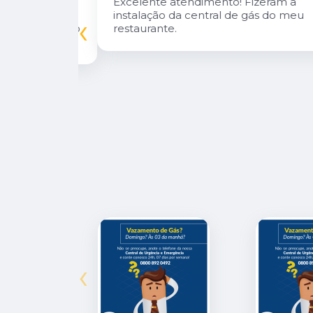
n Diego e
Excelente atendimento! Fizeram a
oso.
instalação da central de gás do meu
‹
inuarei como
restaurante.
‹