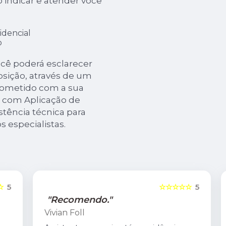
o indicar e atender você
idencial
o
ocê poderá esclarecer
osição, através de um
ometido com a sua
 com Aplicação de
stência técnica para
s especialistas.
5
☆☆☆☆☆
5
"Recomendo."
Vivian Foll