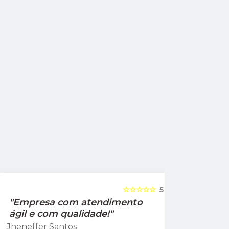
☆☆☆☆☆
5
"Empresa com atendimento
"Recom
ágil e com qualidade!"
Jamile Jul
Jheneffer Santos