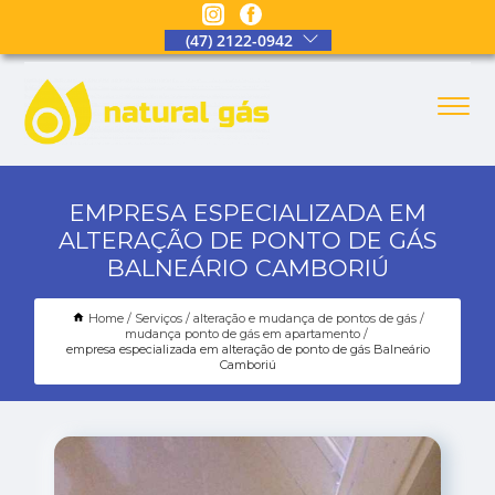
(47) 2122-0942
EMPRESA ESPECIALIZADA EM
ALTERAÇÃO DE PONTO DE GÁS
BALNEÁRIO CAMBORIÚ
Home
Serviços
alteração e mudança de pontos de gás
mudança ponto de gás em apartamento
empresa especializada em alteração de ponto de gás Balneário
Camboriú