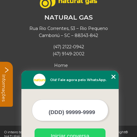
NATURAL GAS
Rua Rio Correntes, 53 – Rio Pequeno
Camboriú – SC – 88343-842
(47) 2122-0942
(47) 9149-2002
Home
Empresa
Informações
Missão
Olá! Fale agora pelo WhatsApp.
Serviços
Contato
Mapa do site
Mais Serviços
O inteiro teor deste site está sujeito à proteção de direitos autorais. Copyright©
Iniciar conversa
NATURAL GAS (Lei 9610 de 19/02/1998)