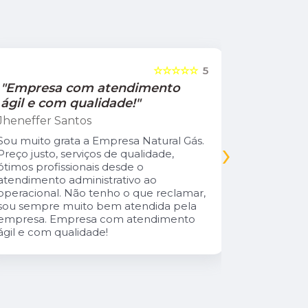
☆☆☆☆☆
5
"Empresa com atendimento
"Recom
ágil e com qualidade!"
Jamile Jul
Jheneffer Santos
Fui atendi
nunca vi 
Sou muito grata a Empresa Natural Gás.
›
Parabéns 
Preço justo, serviços de qualidade,
cliente da
ótimos profissionais desde o
atendimento administrativo ao
operacional. Não tenho o que reclamar,
sou sempre muito bem atendida pela
empresa. Empresa com atendimento
ágil e com qualidade!