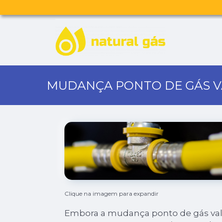
MUDANÇA PONTO DE GÁS V
Clique na imagem para expandir
Embora a mudança ponto de gás valo