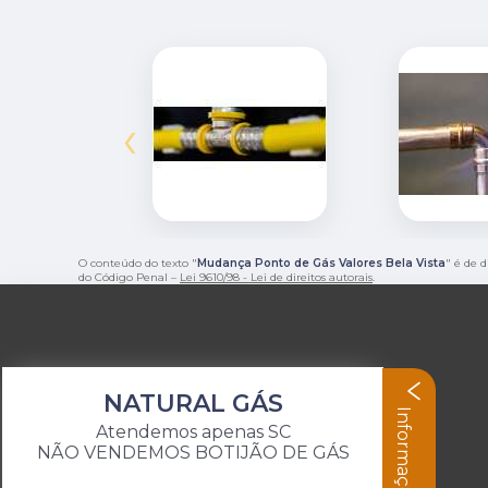
‹
O conteúdo do texto "
Mudança Ponto de Gás Valores Bela Vista
" é de 
do Código Penal –
Lei 9610/98 - Lei de direitos autorais
.
NATURAL GÁS
Informações
Atendemos apenas SC
NÃO VENDEMOS BOTIJÃO DE GÁS