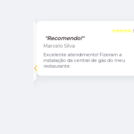
☆☆☆☆☆
5
☆☆☆☆☆
"Recomendo!"
Marcelo Silva
n Diego e
Excelente atendimento! Fizeram a
oso.
instalação da central de gás do meu
‹
inuarei como
restaurante.