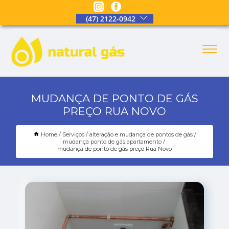
(47) 2122-0942
MUDANÇA DE PONTO DE GÁS
PREÇO RUA NOVO
Home
Serviços
alteração e mudança de pontos de gás
mudança ponto de gás apartamento
mudança de ponto de gás preço Rua Novo