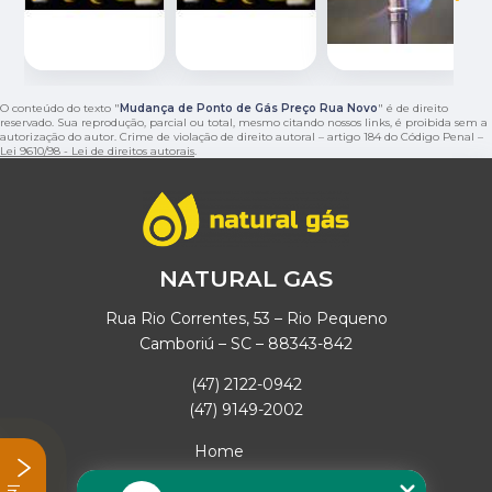
O conteúdo do texto "
Mudança de Ponto de Gás Preço Rua Novo
" é de direito
reservado. Sua reprodução, parcial ou total, mesmo citando nossos links, é proibida sem a
autorização do autor. Crime de violação de direito autoral – artigo 184 do Código Penal –
Lei 9610/98 - Lei de direitos autorais
.
NATURAL GAS
Rua Rio Correntes, 53 – Rio Pequeno
Camboriú – SC – 88343-842
(47) 2122-0942
(47) 9149-2002
Home
Empresa