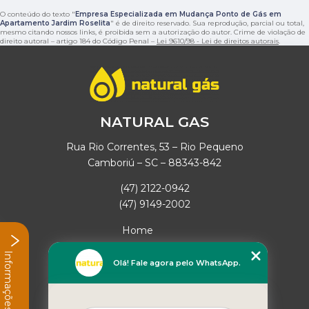
O conteúdo do texto "
Empresa Especializada em Mudança Ponto de Gás em
Apartamento Jardim Roselita
" é de direito reservado. Sua reprodução, parcial ou total,
mesmo citando nossos links, é proibida sem a autorização do autor. Crime de violação de
direito autoral – artigo 184 do Código Penal –
Lei 9610/98 - Lei de direitos autorais
.
NATURAL GAS
Rua Rio Correntes, 53 – Rio Pequeno
Camboriú – SC – 88343-842
(47) 2122-0942
(47) 9149-2002
Home
Empresa
Informações
Missão
Olá! Fale agora pelo WhatsApp.
Serviços
Contato