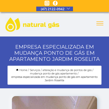
(47) 2122-0942
EMPRESA ESPECIALIZADA EM
MUDANÇA PONTO DE GÁS EM
APARTAMENTO JARDIM ROSELITA
Home
Serviços
alteração e mudança de pontos de gás
mudança ponto de gás apartamento
empresa especializada em mudança ponto de gás em apartamento
Jardim Roselita