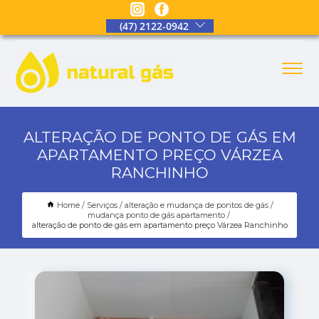
(47) 2122-0942
ALTERAÇÃO DE PONTO DE GÁS EM
APARTAMENTO PREÇO VÁRZEA
RANCHINHO
Home
Serviços
alteração e mudança de pontos de gás
mudança ponto de gás apartamento
alteração de ponto de gás em apartamento preço Várzea Ranchinho