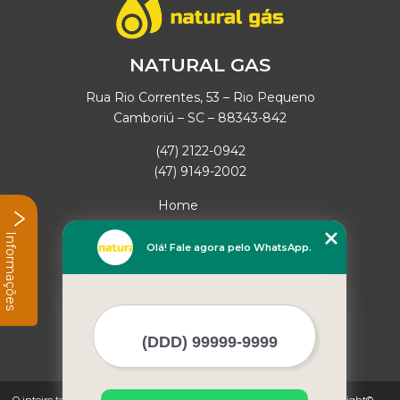
NATURAL GAS
Rua Rio Correntes, 53 – Rio Pequeno
Camboriú – SC – 88343-842
(47) 2122-0942
(47) 9149-2002
Home
Empresa
Informações
Missão
Olá! Fale agora pelo WhatsApp.
Serviços
Contato
Mapa do site
Mais Serviços