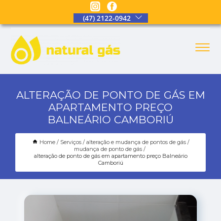
(47) 2122-0942
ALTERAÇÃO DE PONTO DE GÁS EM
APARTAMENTO PREÇO
BALNEÁRIO CAMBORIÚ
Home
Serviços
alteração e mudança de pontos de gás
mudança de ponto de gás
alteração de ponto de gás em apartamento preço Balneário
Camboriú