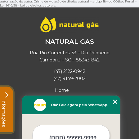
autorização do autor. Crime de violação de direito autoral – artigo 184 do Código Penal –
Lei 9610/98 - Lei de direitos autorais
.
NATURAL GAS
Rua Rio Correntes, 53 – Rio Pequeno
Camboriú – SC – 88343-842
(47) 2122-0942
(47) 9149-2002
Home
Empresa
Informações
Missão
Olá! Fale agora pelo WhatsApp.
Serviços
Contato
Mapa do site
Mais Serviços