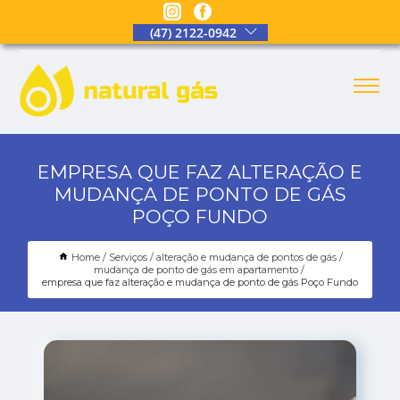
(47) 2122-0942
EMPRESA QUE FAZ ALTERAÇÃO E
MUDANÇA DE PONTO DE GÁS
POÇO FUNDO
Home
Serviços
alteração e mudança de pontos de gás
mudança de ponto de gás em apartamento
empresa que faz alteração e mudança de ponto de gás Poço Fundo