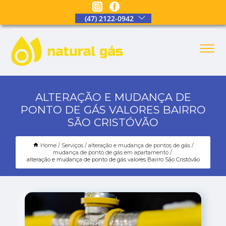
(47) 2122-0942
ALTERAÇÃO E MUDANÇA DE
PONTO DE GÁS VALORES BAIRRO
SÃO CRISTÓVÃO
Home
Serviços
alteração e mudança de pontos de gás
mudança de ponto de gás em apartamento
alteração e mudança de ponto de gás valores Bairro São Cristóvão