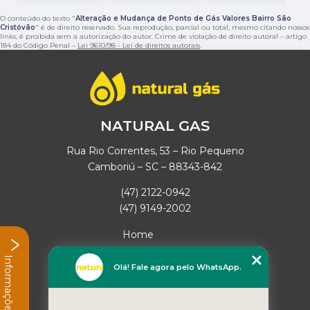
O conteúdo do texto "
Alteração e Mudança de Ponto de Gás Valores Bairro São
Cristóvão
" é de direito reservado. Sua reprodução, parcial ou total, mesmo citando nossos
links, é proibida sem a autorização do autor. Crime de violação de direito autoral – artigo
184 do Código Penal –
Lei 9610/98 - Lei de direitos autorais
.
NATURAL GAS
Rua Rio Correntes, 53 – Rio Pequeno
Camboriú – SC – 88343-842
(47) 2122-0942
(47) 9149-2002
Home
Empresa
Informações
Missão
Olá! Fale agora pelo WhatsApp.
Serviços
Contato