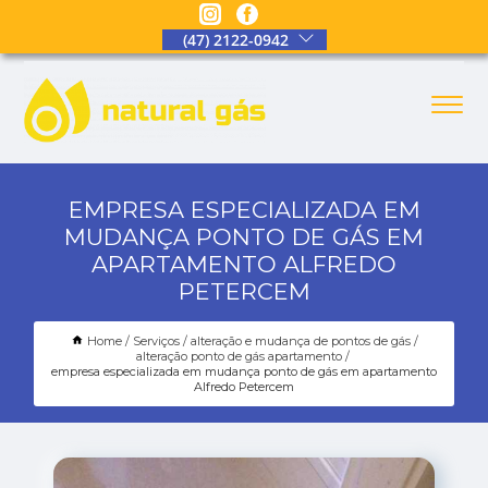
(47) 2122-0942
EMPRESA ESPECIALIZADA EM
MUDANÇA PONTO DE GÁS EM
APARTAMENTO ALFREDO
PETERCEM
Home
Serviços
alteração e mudança de pontos de gás
alteração ponto de gás apartamento
empresa especializada em mudança ponto de gás em apartamento
Alfredo Petercem