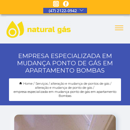
(47) 2122-0942
EMPRESA ESPECIALIZADA EM
MUDANÇA PONTO DE GÁS EM
APARTAMENTO BOMBAS
Home
Serviços
alteração e mudança de pontos de gás
alteração e mudança de ponto de gás
empresa especializada em mudança ponto de gás em apartamento
Bombas