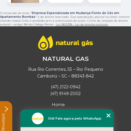
O conteúdo do texto "
Empresa Especializada em Mudança Ponto de Gás em
Apartamento Bombas
" é de direito reservado. Sua reprodução, parcial ou total, mesmo
citando nossos links, é proibida sem a autorização do autor. Crime de violação de direito
autoral – artigo 184 do Código Penal –
Lei 9610/98 - Lei de direitos autorais
.
NATURAL GAS
Rua Rio Correntes, 53 – Rio Pequeno
Camboriú – SC – 88343-842
(47) 2122-0942
(47) 9149-2002
Home
Empresa
Informações
Missão
Olá! Fale agora pelo WhatsApp.
Serviços