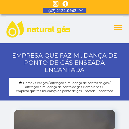
(47) 2122-0942
EMPRESA QUE FAZ MUDANÇA DE
PONTO DE GÁS ENSEADA
ENCANTADA
Home
Serviços
alteração e mudança de pontos de gás
alteração e mudança de ponto de gás Bombinhas
empresa que faz mudança de ponto de gás Enseada Encantada