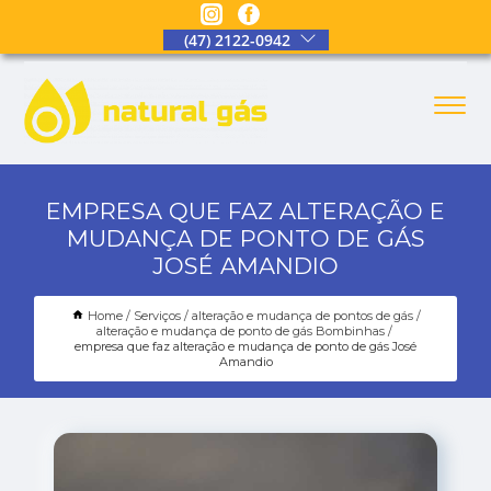
(47) 2122-0942
EMPRESA QUE FAZ ALTERAÇÃO E
MUDANÇA DE PONTO DE GÁS
JOSÉ AMANDIO
Home
Serviços
alteração e mudança de pontos de gás
alteração e mudança de ponto de gás Bombinhas
empresa que faz alteração e mudança de ponto de gás José
Amandio