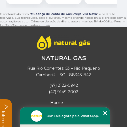
O conteúdo do texto "
Mudança de Ponto de Gás Preço Vila Nova
" é de direito
reservado. Sua reprodução, parcial ou total, mesmo citando nossos links, é proibida sem a
autorização do autor. Crime de violação de direito autoral – artigo 184 do Código Penal –
Lei 9610/98 - Lei de direitos autorais
.
NATURAL GAS
Rua Rio Correntes, 53 – Rio Pequeno
Camboriú – SC – 88343-842
(47) 2122-0942
(47) 9149-2002
Home
Empresa
Informações
Missão
Olá! Fale agora pelo WhatsApp.
Serviços