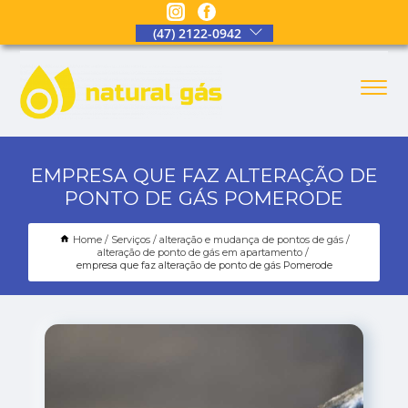
(47) 2122-0942
EMPRESA QUE FAZ ALTERAÇÃO DE
PONTO DE GÁS POMERODE
Home
Serviços
alteração e mudança de pontos de gás
alteração de ponto de gás em apartamento
empresa que faz alteração de ponto de gás Pomerode