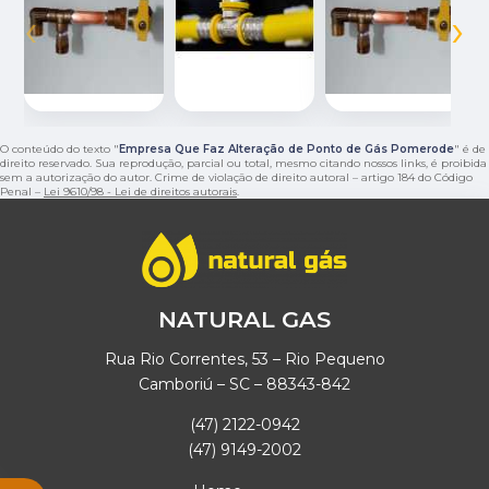
‹
›
O conteúdo do texto "
Empresa Que Faz Alteração de Ponto de Gás Pomerode
" é de
direito reservado. Sua reprodução, parcial ou total, mesmo citando nossos links, é proibida
sem a autorização do autor. Crime de violação de direito autoral – artigo 184 do Código
Penal –
Lei 9610/98 - Lei de direitos autorais
.
NATURAL GAS
Rua Rio Correntes, 53 – Rio Pequeno
Camboriú – SC – 88343-842
(47) 2122-0942
(47) 9149-2002